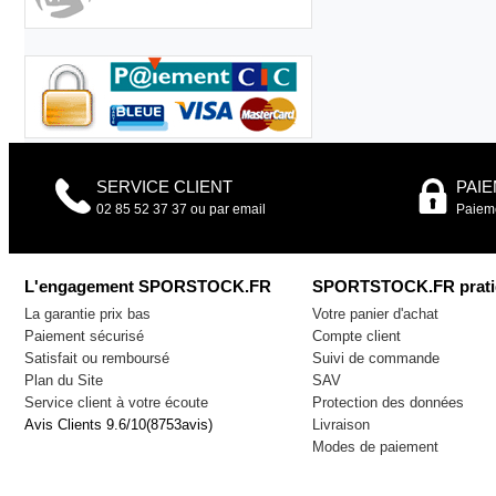
SERVICE CLIENT
PAI
02 85 52 37 37 ou par email
Paieme
L'engagement SPORSTOCK.FR
SPORTSTOCK.FR prati
La garantie prix bas
Votre panier d'achat
Paiement sécurisé
Compte client
Satisfait ou remboursé
Suivi de commande
Plan du Site
SAV
Service client à votre écoute
Protection des données
Avis Clients
9.6
/
10
(
8753
avis)
Livraison
Modes de paiement