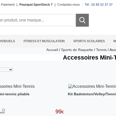
s Paiement
|
Pourquoi SportStock ?
|
Contactez-nous
:
Tél : 02 85 52 37 37
DIVIDUELS
FITNESS ET MUSCULATION
SPORTS SCOLAIRES
M
Accueil
/
Sports de Raquette
/
Tennis
/
Acc
Accessoires Mini-
ini-tennis pliable
Kit Badminton/Volley/Tenn
99
€
ison