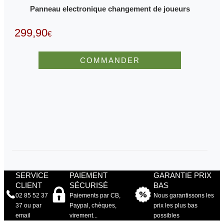
Panneau electronique changement de joueurs
299,90
€
COMMANDER
SERVICE
PAIEMENT
GARANTIE PRIX
CLIENT
SÉCURISÉ
BAS
02 85 52 37
Paiements par CB,
Nous garantissons les
37 ou par
Paypal, chèques,
prix les plus bas
email
virement...
possibles