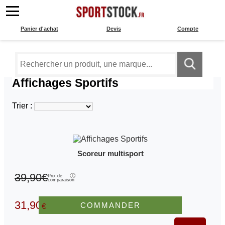
Panier d'achat
Devis
Compte
Affichages Sportifs
Trier :
Scoreur multisport
39,90€
Prix de
comparaison
31,90
COMMANDER
€