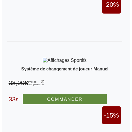
-20%
Système de changement de joueur Manuel
38,90€
Prix de
comparaison
33
COMMANDER
€
-15%