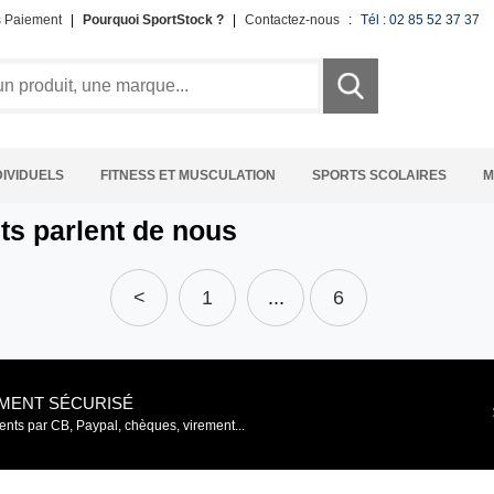
s Paiement
|
Pourquoi SportStock ?
|
Contactez-nous
:
Tél : 02 85 52 37 37
DIVIDUELS
FITNESS ET MUSCULATION
SPORTS SCOLAIRES
M
nts parlent de nous
<
1
...
6
EMENT SÉCURISÉ
nts par CB, Paypal, chèques, virement...