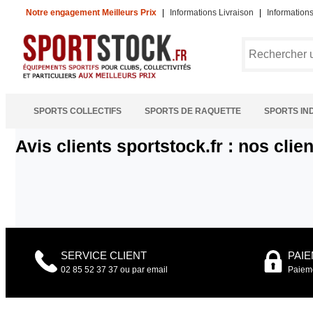
Notre engagement Meilleurs Prix
|
Informations Livraison
|
Information
SPORTS COLLECTIFS
SPORTS DE RAQUETTE
SPORTS IN
Avis clients sportstock.fr : nos clie
SERVICE CLIENT
PAI
02 85 52 37 37 ou par email
Paieme