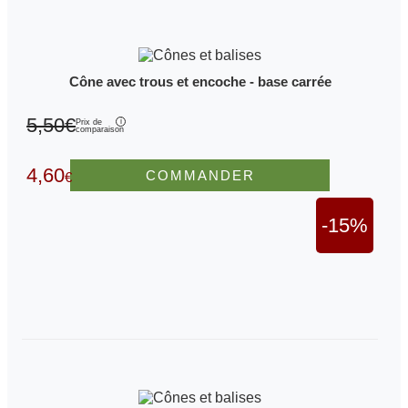
Cône avec trous et encoche - base carrée
5,50€
Prix de
comparaison
4,60
COMMANDER
€
-15%