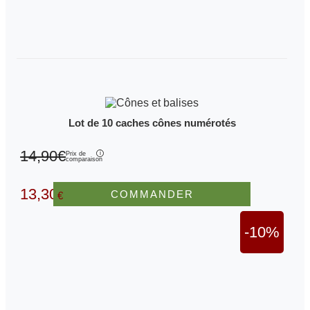
Lot de 10 caches cônes numérotés
14,90€
Prix de
comparaison
13,30
COMMANDER
€
-10%