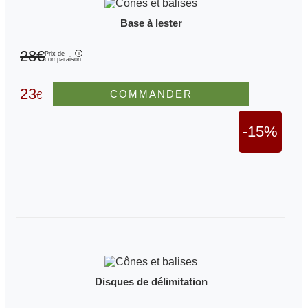
Base à lester
28€
Prix de
comparaison
23
COMMANDER
€
-15%
Disques de délimitation