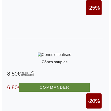
-25%
Cônes souples
8,50€
Prix de
comparaison
6,80
COMMANDER
€
-20%