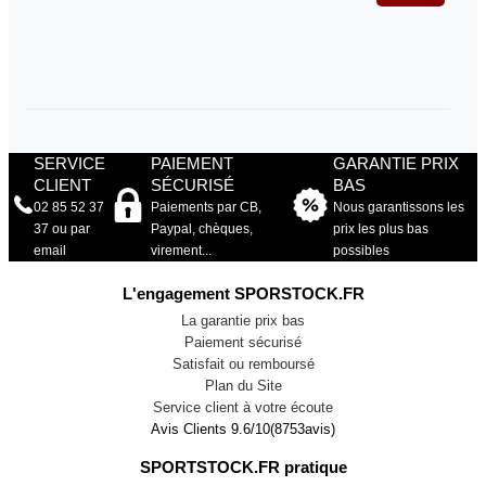
SERVICE
PAIEMENT
GARANTIE PRIX
CLIENT
SÉCURISÉ
BAS
02 85 52 37
Paiements par CB,
Nous garantissons les
37 ou par
Paypal, chèques,
prix les plus bas
email
virement...
possibles
L'engagement SPORSTOCK.FR
La garantie prix bas
Paiement sécurisé
Satisfait ou remboursé
Plan du Site
Service client à votre écoute
Avis Clients
9.6
/
10
(
8753
avis)
SPORTSTOCK.FR pratique