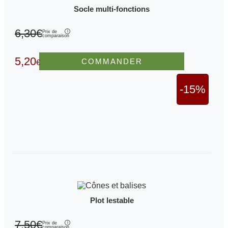
Socle multi-fonctions
6,30€
Prix de
comparaison
5,20
COMMANDER
€
-15%
Plot lestable
7,50€
Prix de
comparaison