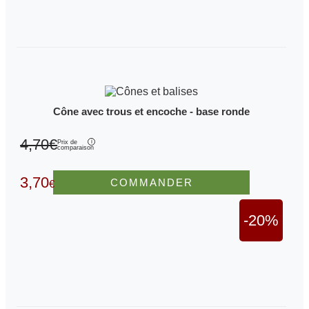
Cône avec trous et encoche - base ronde
4,70€
Prix de
comparaison
3,70
COMMANDER
€
-20%