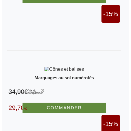
-15%
Marquages au sol numérotés
34,90€
Prix de
comparaison
29,70
COMMANDER
€
-15%