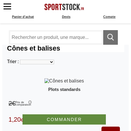
Panier d'achat
Devis
Compte
Cônes et balises
Trier :
Plots standards
2€
Prix de
comparaison
1,20
COMMANDER
€