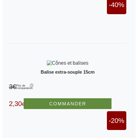
-40%
Balise extra-souple 15cm
3€
Prix de
comparaison
2,30
COMMANDER
€
-20%