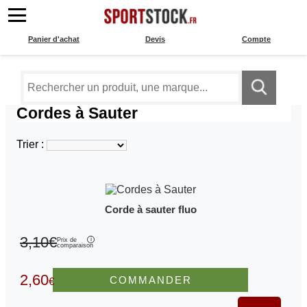
Panier d'achat
Devis
Compte
Cordes à Sauter
Trier :
Corde à sauter fluo
3,10€
Prix de
comparaison
2,60
COMMANDER
€