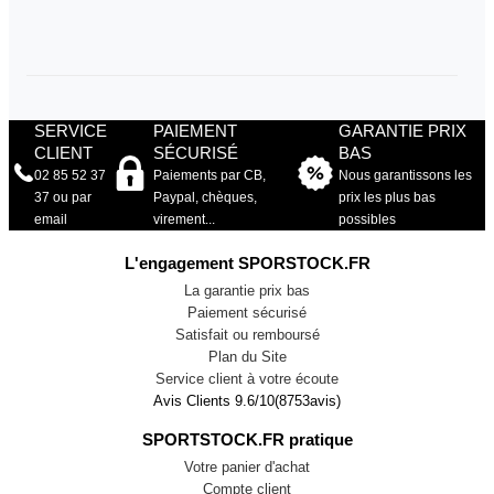
SERVICE
PAIEMENT
GARANTIE PRIX
CLIENT
SÉCURISÉ
BAS
02 85 52 37
Paiements par CB,
Nous garantissons les
37 ou par
Paypal, chèques,
prix les plus bas
email
virement...
possibles
L'engagement SPORSTOCK.FR
La garantie prix bas
Paiement sécurisé
Satisfait ou remboursé
Plan du Site
Service client à votre écoute
Avis Clients
9.6
/
10
(
8753
avis)
SPORTSTOCK.FR pratique
Votre panier d'achat
Compte client