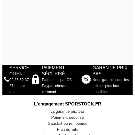
SERVICE
PAIEMENT
GARANTIE PRIX
CLIENT
SÉCURISÉ
BAS
02 85 52 37
Paiements par CB,
Nous garantissons les
37 ou par
Paypal, chèques,
prix les plus bas
email
virement...
possibles
L'engagement SPORSTOCK.FR
La garantie prix bas
Paiement sécurisé
Satisfait ou remboursé
Plan du Site