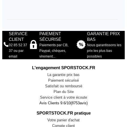
SERVICE
PAIEMENT
GARANTIE PRIX
CLIENT
SÉCURISÉ
BAS
02 85 52 37
Paiements par CB,
Nous garantissons les
37 ou par
Paypal, chèques,
prix les plus bas
email
virement...
possibles
L'engagement SPORSTOCK.FR
La garantie prix bas
Paiement sécurisé
Satisfait ou remboursé
Plan du Site
Service client à votre écoute
Avis Clients
9.6
/
10
(
8753
avis)
SPORTSTOCK.FR pratique
Votre panier d'achat
Compte client