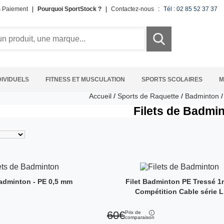
s Paiement
|
Pourquoi SportStock ?
|
Contactez-nous
:
Tél : 02 85 52 37 37
DIVIDUELS
FITNESS ET MUSCULATION
SPORTS SCOLAIRES
M
Accueil
/
Sports de Raquette
/
Badminton
/
Filets de Badmi
badminton - PE 0,5 mm
Filet Badminton PE Tressé 
Compétition Cable série L
60€
Prix de
comparaison