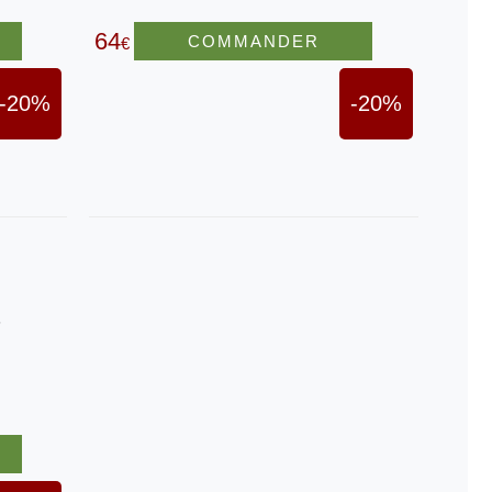
64
COMMANDER
€
-20%
-20%
s