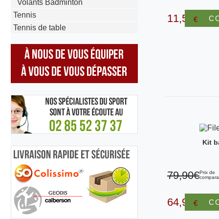
Volants Badminton
Tennis
11,50
C
€
Tennis de table
Kit 
79,90€
Prix de
compara
64,90
C
€