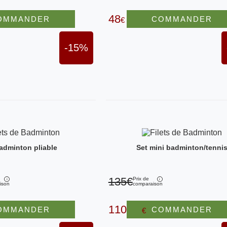
48
OMMANDER
COMMANDER
€
-15%
badminton pliable
Set mini badminton/tenni
135€
Prix de
ison
comparaison
110,50
OMMANDER
COMMANDER
€