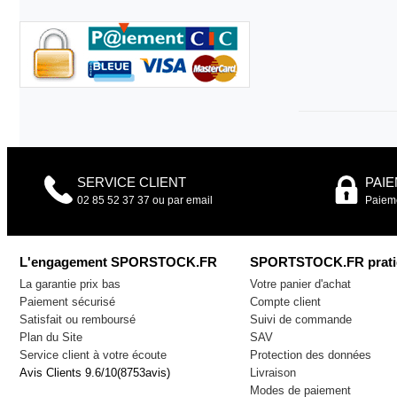
SERVICE CLIENT
PAI
02 85 52 37 37 ou par email
Paieme
L'engagement SPORSTOCK.FR
SPORTSTOCK.FR prati
La garantie prix bas
Votre panier d'achat
Paiement sécurisé
Compte client
Satisfait ou remboursé
Suivi de commande
Plan du Site
SAV
Service client à votre écoute
Protection des données
Avis Clients
9.6
/
10
(
8753
avis)
Livraison
Modes de paiement