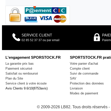
SERVICE CLIENT
PAI
02 85 52 37 37 ou par email
Paieme
L'engagement SPORSTOCK.FR
SPORTSTOCK.FR prati
La garantie prix bas
Votre panier d'achat
Paiement sécurisé
Compte client
Satisfait ou remboursé
Suivi de commande
Plan du Site
SAV
Service client à votre écoute
Protection des données
Avis Clients
9.6
/
10
(
8753
avis)
Livraison
Modes de paiement
© 2009-2026 LB82. Tous droits réservés 