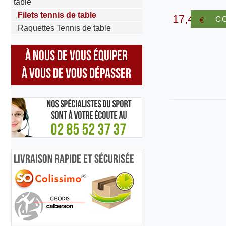
table
Filets tennis de table
17,40
C
€
Raquettes Tennis de table