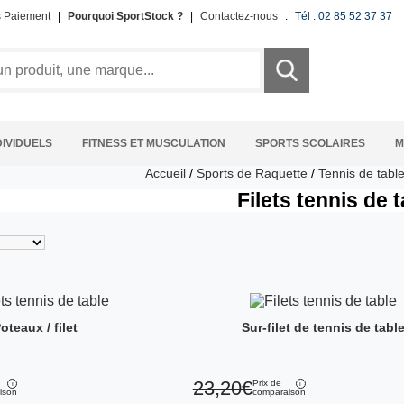
s Paiement
|
Pourquoi SportStock ?
|
Contactez-nous
:
Tél : 02 85 52 37 37
DIVIDUELS
FITNESS ET MUSCULATION
SPORTS SCOLAIRES
M
Accueil
/
Sports de Raquette
/
Tennis de tabl
Filets tennis de 
oteaux / filet
Sur-filet de tennis de tabl
23,20€
Prix de
ison
comparaison