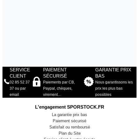
SERVICE
PAIEMENT
GARANTIE PRIX
CLIENT
SÉCURISÉ
BAS
02 85 52 37
Paiements par CB,
Nous garantissons les
37 ou par
Paypal, chèques,
prix les plus bas
email
virement...
possibles
L'engagement SPORSTOCK.FR
La garantie prix bas
Paiement sécurisé
Satisfait ou remboursé
Plan du Site