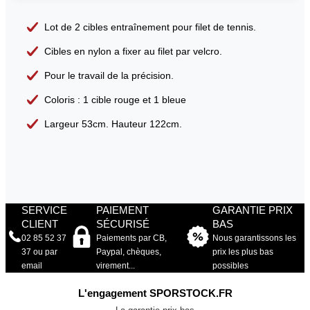
Lot de 2 cibles entraînement pour filet de tennis.
Cibles en nylon a fixer au filet par velcro.
Pour le travail de la précision.
Coloris : 1 cible rouge et 1 bleue
Largeur 53cm. Hauteur 122cm.
SERVICE
PAIEMENT
GARANTIE PRIX
CLIENT
SÉCURISÉ
BAS
02 85 52 37
Paiements par CB,
Nous garantissons les
37 ou par
Paypal, chèques,
prix les plus bas
email
virement...
possibles
L'engagement SPORSTOCK.FR