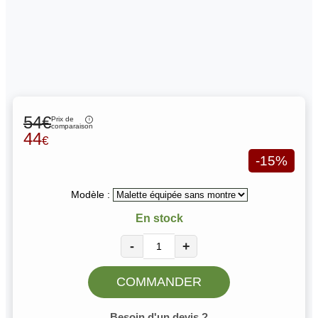
54€
Prix de
comparaison
44
€
-15%
Modèle :
En stock
-
+
COMMANDER
Besoin d'un devis ?