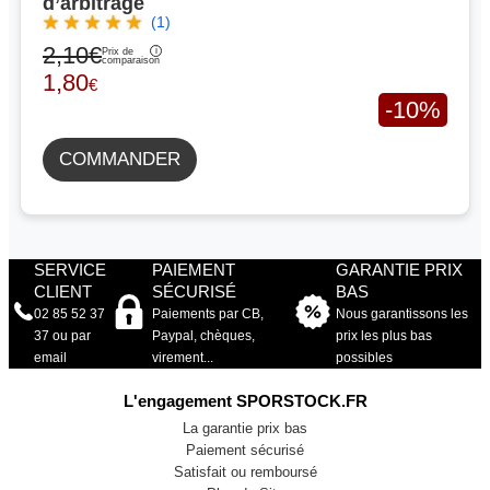
d’arbitrage
(1)
2,10€
Prix de
comparaison
1,80
€
-10%
COMMANDER
SERVICE
PAIEMENT
GARANTIE PRIX
CLIENT
SÉCURISÉ
BAS
02 85 52 37
Paiements par CB,
Nous garantissons les
37 ou par
Paypal, chèques,
prix les plus bas
email
virement...
possibles
L'engagement SPORSTOCK.FR
La garantie prix bas
Paiement sécurisé
Satisfait ou remboursé