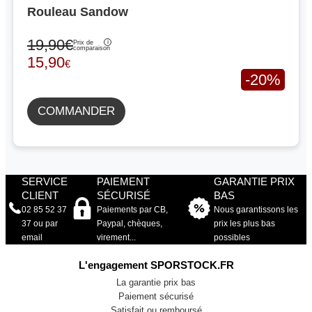
Rouleau Sandow
19,90€
Prix de
comparaison
15,90
€
-20%
COMMANDER
SERVICE
PAIEMENT
GARANTIE PRIX
CLIENT
SÉCURISÉ
BAS
02 85 52 37
Paiements par CB,
Nous garantissons les
37 ou par
Paypal, chèques,
prix les plus bas
email
virement...
possibles
L'engagement SPORSTOCK.FR
La garantie prix bas
Paiement sécurisé
Satisfait ou remboursé