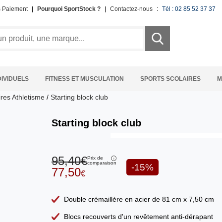
s Paiement
|
Pourquoi SportStock ?
|
Contactez-nous
:
Tél : 02 85 52 37 37
DIVIDUELS
FITNESS ET MUSCULATION
SPORTS SCOLAIRES
M
res Athletisme
/
Starting block club
Starting block club
95,40€
Prix de
comparaison
-15%
77,50
€
Double crémaillère en acier de 81 cm x 7,50 cm
Blocs recouverts d'un revêtement anti-dérapant