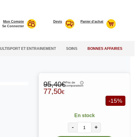
Mon Compte
Devis
Panier d'achat
Se Connecter
ULTISPORT ET ENTRAINEMENT
SOINS
BONNES AFFAIRES
95,40€
Prix de
comparaison
77,50
€
-15%
En stock
-
+