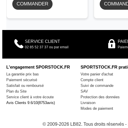
COMMANDER
COMMAN
SERVICE CLIENT
PAI
02 85 52 37 37 ou par email
Paieme
L'engagement SPORSTOCK.FR
SPORTSTOCK.FR prati
La garantie prix bas
Votre panier d'achat
Paiement sécurisé
Compte client
Satisfait ou remboursé
Suivi de commande
Plan du Site
SAV
Service client à votre écoute
Protection des données
Avis Clients
9.6
/
10
(
8753
avis)
Livraison
Modes de paiement
© 2009-2026 LB82. Tous droits réservés 