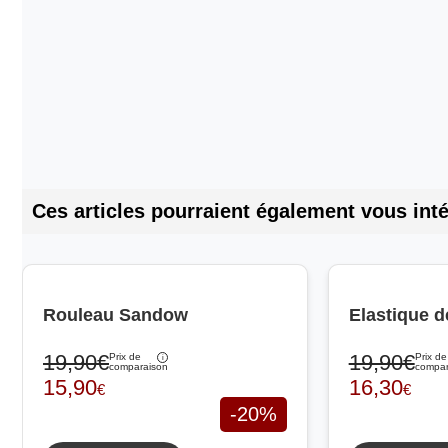
Ces articles pourraient également vous inté
Rouleau Sandow
Elastique d
19,90€
19,90€
Prix de
Prix de
comparaison
compar
15,90
16,30
€
€
-20%