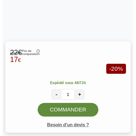
22€
Prix de
comparaison
17
€
-20%
Expédié sous 48/72h
-
+
COMMANDER
Besoin d'un devis ?