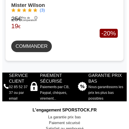
Mister Wilson
(3)
25€
Prix de
comparaison
19
€
-20%
COMMANDER
SERVICE
PAIEMENT
GARANTIE PRIX
CLIENT
SÉCURISÉ
BAS
02 85 52 37
Paiements par CB,
Nous garantissons les
37 ou par
Paypal, chèques,
prix les plus bas
email
virement...
possibles
L'engagement SPORSTOCK.FR
La garantie prix bas
Paiement sécurisé
Satisfait ou remboursé