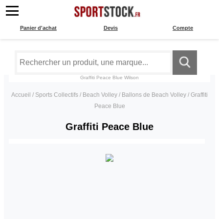
Panier d'achat
Devis
Compte
Graffiti Peace Blue
Wilson
Accueil
/
Sports Collectifs
/
Beach Volley
/
Ballons de Beach Volley
/
Graffiti
Peace Blue
Graffiti Peace Blue