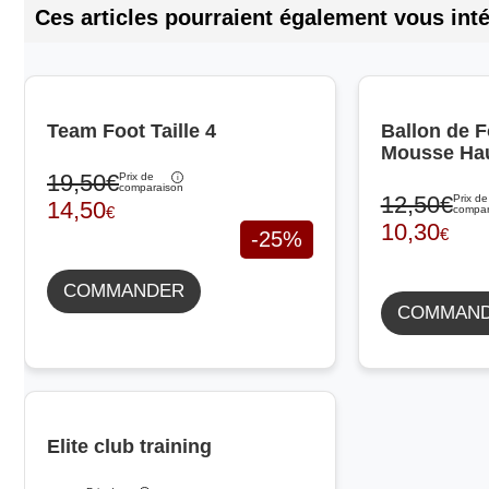
Ces articles pourraient également vous inté
Team Foot Taille 4
Ballon de F
Mousse Hau
19,50€
Prix de
comparaison
12,50€
Prix de
14,50
€
compar
10,30
€
-25%
COMMANDER
COMMAN
Elite club training