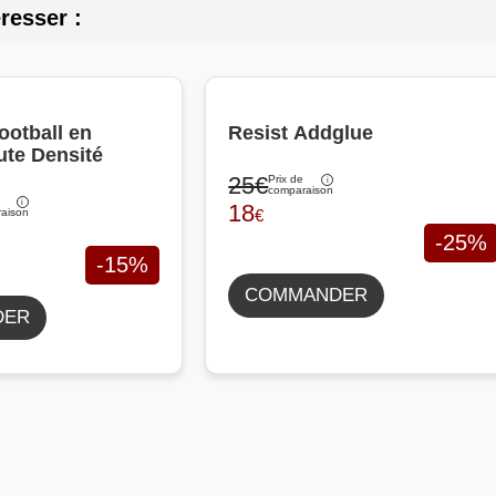
resser :
ootball en
Resist Addglue
te Densité
25€
Prix de
comparaison
18
€
aison
-25%
-15%
COMMANDER
DER