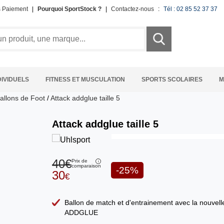
s Paiement
|
Pourquoi SportStock ?
|
Contactez-nous
:
Tél : 02 85 52 37 37
DIVIDUELS
FITNESS ET MUSCULATION
SPORTS SCOLAIRES
M
allons de Foot
/
Attack addglue taille 5
Attack addglue taille 5
40€
Prix de
comparaison
-25%
30
€
Ballon de match et d'entrainement avec la nouvell
ADDGLUE