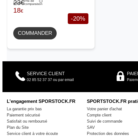
23€
Prix de
comparaison
18
€
-20%
COMMANDER
SERVICE CLIENT
PAI
02 85 52 37 37 ou par email
Paieme
L'engagement SPORSTOCK.FR
SPORTSTOCK.FR prati
La garantie prix bas
Votre panier d'achat
Paiement sécurisé
Compte client
Satisfait ou remboursé
Suivi de commande
Plan du Site
SAV
Service client à votre écoute
Protection des données