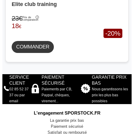
Elite club training
23€
Prix de
comparaison
18
€
-20%
COMMANDER
SERVICE
PAIEMENT
GARANTIE PRIX
CLIENT
SÉCURISÉ
BAS
02 85 52 37
Paiements par CB,
Nous garantissons les
37 ou par
Paypal, chèques,
prix les plus bas
email
virement...
possibles
L'engagement SPORSTOCK.FR
La garantie prix bas
Paiement sécurisé
Satisfait ou remboursé