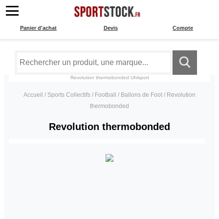
Panier d'achat
Devis
Compte
Revolution thermobonded
Uhlsport
Accueil
/
Sports Collectifs
/
Football
/
Ballons de Foot
/
Revolution
thermobonded
Revolution thermobonded