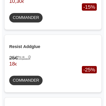
10,30
€
-15%
COMMANDER
Resist Addglue
25€
Prix de
comparaison
18
€
-25%
COMMANDER