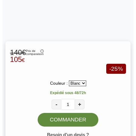
140€
Prix de
comparaison
105
€
-25%
Couleur :
Expédié sous 48/72h
-
+
COMMANDER
Besoin d'un devis ?