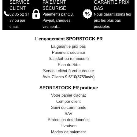
SERVICE
PAIEMENT
GARANTIE PRIX
CLIENT
SÉCURISÉ
BAS
02 85 52 37
Paiements par CB,
Nous garantissons les
37 ou par
Paypal, chèques,
prix les plus bas
email
virement...
possibles
L'engagement SPORSTOCK.FR
La garantie prix bas
Paiement sécurisé
Satisfait ou remboursé
Plan du Site
Service client à votre écoute
Avis Clients
9.6
/
10
(
8753
avis)
SPORTSTOCK.FR pratique
Votre panier d'achat
Compte client
Suivi de commande
SAV
Protection des données
Livraison
Modes de paiement