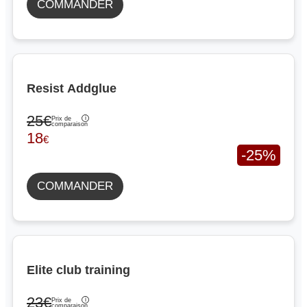
COMMANDER
Resist Addglue
25€
Prix de
comparaison
18
€
-25%
COMMANDER
Elite club training
23€
Prix de
comparaison