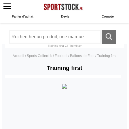
Panier d'achat
Devis
Compte
Training first
CT Tremblay
Accueil
/
Sports Collectifs
/
Football
/
Ballons de Foot
/
Training first
Training first