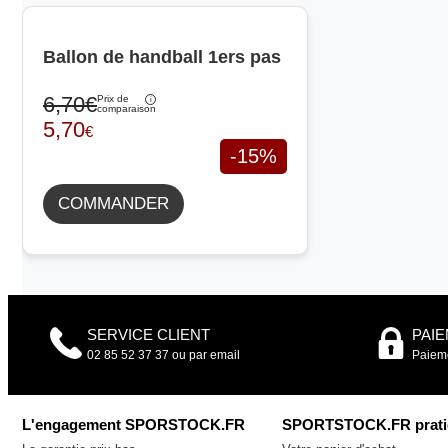
Ballon de handball 1ers pas
6,70€
Prix de
comparaison
5,70
€
-15%
COMMANDER
SERVICE CLIENT
PAI
02 85 52 37 37 ou par email
Paieme
L'engagement SPORSTOCK.FR
SPORTSTOCK.FR prati