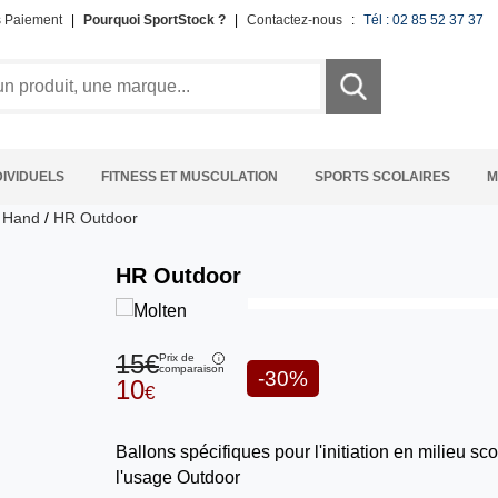
s Paiement
|
Pourquoi SportStock ?
|
Contactez-nous
:
Tél : 02 85 52 37 37
DIVIDUELS
FITNESS ET MUSCULATION
SPORTS SCOLAIRES
M
e Hand
/
HR Outdoor
HR Outdoor
15€
Prix de
comparaison
-30%
10
€
Ballons spécifiques pour l'initiation en milieu sco
l'usage Outdoor