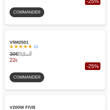
-25%
COMMANDER
V5M2501
(1)
30€
Prix de
comparaison
22
€
-25%
COMMANDER
V200W FIVB