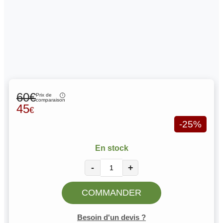
60€
Prix de
comparaison
45
€
-25%
En stock
-
+
COMMANDER
Besoin d'un devis ?