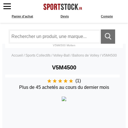
Panier d'achat
Devis
Compte
V5M4500
Molten
Accueil
/
Sports Collectifs
/
Volley-Ball
/
Ballons de Volley
/
V5M4500
V5M4500
(1)
Plus de 45 achetés au cours du dernier mois