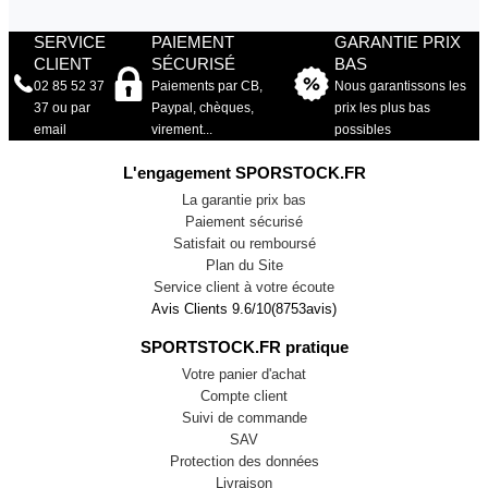
SERVICE
PAIEMENT
GARANTIE PRIX
CLIENT
SÉCURISÉ
BAS
02 85 52 37
Paiements par CB,
Nous garantissons les
37 ou par
Paypal, chèques,
prix les plus bas
email
virement...
possibles
L'engagement SPORSTOCK.FR
La garantie prix bas
Paiement sécurisé
Satisfait ou remboursé
Plan du Site
Service client à votre écoute
Avis Clients
9.6
/
10
(
8753
avis)
SPORTSTOCK.FR pratique
Votre panier d'achat
Compte client
Suivi de commande
SAV
Protection des données
Livraison