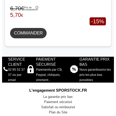
6,70€
Prix de
comparaison
5,70
€
-15%
COMMANDER
SERVICE
PAIEMENT
GARANTIE PRIX
CLIENT
SÉCURISÉ
BAS
02 85 52 37
Paiements par CB,
Nous garantissons les
37 ou par
Paypal, chèques,
prix les plus bas
email
virement...
possibles
L'engagement SPORSTOCK.FR
La garantie prix bas
Paiement sécurisé
Satisfait ou remboursé
Plan du Site