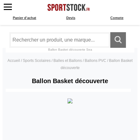
Panier d'achat
Devis
Compte
Ballon Basket découverte
Sea
Accueil
/
Sports Scolaires
/
Balles et Ballons
/
Ballons PVC
/
Ballon Basket
découverte
Ballon Basket découverte