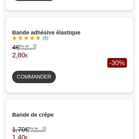
Bande adhésive élastique
(5)
4€
Prix de
comparaison
2,80
€
-30%
COMMANDER
Bande de crêpe
1,70€
Prix de
comparaison
1,40
€