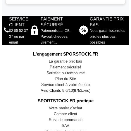
SERVICE
PAIEMENT
GARANTIE PRIX
CLIENT
SÉCURISÉ
BAS
02 85 52 37
Paiements par CB,
Nous garantissons les
37 ou par
Paypal, chèques,
prix les plus bas
email
virement...
possibles
L'engagement SPORSTOCK.FR
La garantie prix bas
Paiement sécurisé
Satisfait ou remboursé
Plan du Site
Service client à votre écoute
Avis Clients
9.6
/
10
(
8753
avis)
SPORTSTOCK.FR pratique
Votre panier d'achat
Compte client
Suivi de commande
SAV