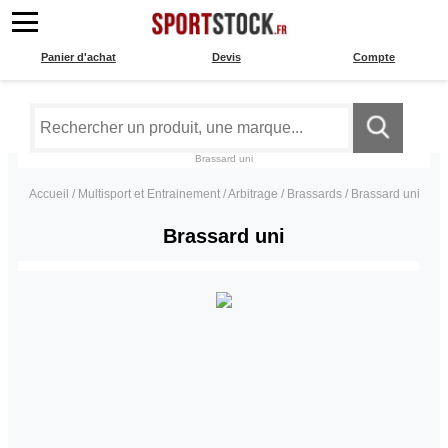
Panier d'achat
Devis
Compte
Brassard uni
Accueil
/
Multisport et Entrainement
/
Arbitrage
/
Brassards
/
Brassard uni
Brassard uni