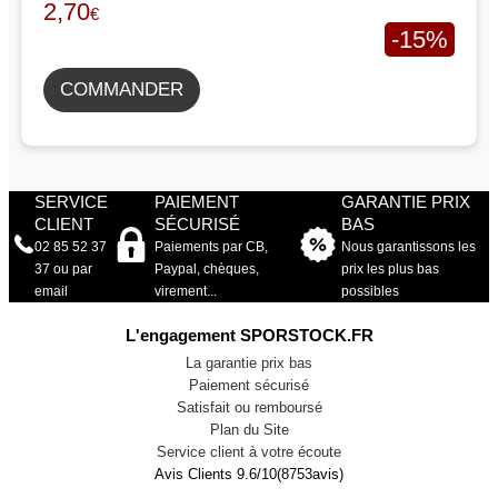
2,70
€
-15%
COMMANDER
SERVICE
PAIEMENT
GARANTIE PRIX
CLIENT
SÉCURISÉ
BAS
02 85 52 37
Paiements par CB,
Nous garantissons les
37 ou par
Paypal, chèques,
prix les plus bas
email
virement...
possibles
L'engagement SPORSTOCK.FR
La garantie prix bas
Paiement sécurisé
Satisfait ou remboursé
Plan du Site
Service client à votre écoute
Avis Clients
9.6
/
10
(
8753
avis)