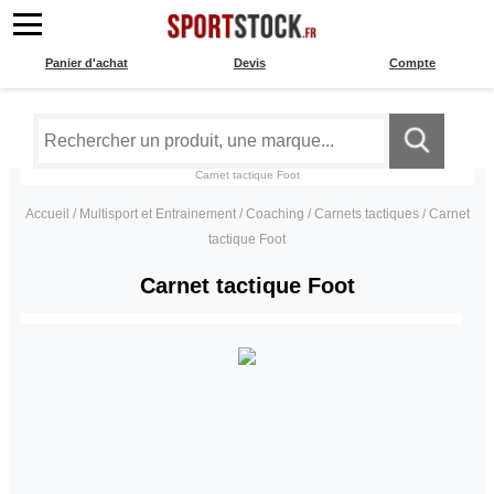
Panier d'achat
Devis
Compte
Carnet tactique Foot
Accueil
/
Multisport et Entrainement
/
Coaching
/
Carnets tactiques
/
Carnet
tactique Foot
Carnet tactique Foot