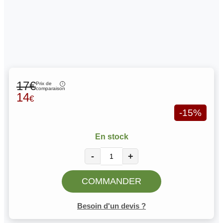
17€
Prix de
comparaison
14
€
-15%
En stock
-
+
COMMANDER
Besoin d'un devis ?