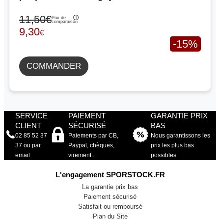
11,50€
Prix de
comparaison
9,30
€
-15%
COMMANDER
SERVICE
PAIEMENT
GARANTIE PRIX
CLIENT
SÉCURISÉ
BAS
02 85 52 37
Paiements par CB,
Nous garantissons les
37 ou par
Paypal, chèques,
prix les plus bas
email
virement...
possibles
L'engagement SPORSTOCK.FR
La garantie prix bas
Paiement sécurisé
Satisfait ou remboursé
Plan du Site