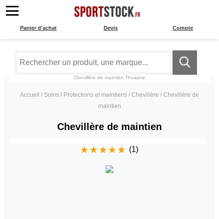
Panier d'achat
Devis
Compte
Chevillère de maintien
Thuasne
Accueil
/
Soins
/
Protections et maintiens
/
Chevillère
/
Chevillère de
maintien
Chevillère de maintien
(1)