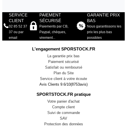
SERVICE
PAIEMENT
GARANTIE PRIX
CLIENT
SÉCURISÉ
BAS
02 85 52 37
Paiements par CB,
Nous garantissons les
37 ou par
Paypal, chèques,
prix les plus bas
email
virement...
possibles
L'engagement SPORSTOCK.FR
La garantie prix bas
Paiement sécurisé
Satisfait ou remboursé
Plan du Site
Service client à votre écoute
Avis Clients
9.6
/
10
(
8753
avis)
SPORTSTOCK.FR pratique
Votre panier d'achat
Compte client
Suivi de commande
SAV
Protection des données