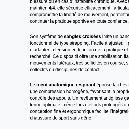
blessure ou en cas d’instabilité chronique. Avec
maintien
4/4
, elle sécurise efficacement l’articul
compromettre la liberté de mouvement, permetta
continuer la pratique sportive en toute confiance.
Son système de
sangles croisées
imite un ban
fonctionnel de type strapping. Facile à ajuster, il
d’adapter la tension en fonction de la pratique et
recherché. Ce dispositif offre une stabilisation fi
mouvements latéraux, très sollicités en course, s
collectifs ou disciplines de contact.
Le
tricot anatomique respirant
épouse la chevil
une compression homogène, favorisant la proprio
contrôle des appuis. Un revêtement antiglisse ga
tenue optimale, même lors d’efforts prolongés ou
conception fine et ergonomique facilite l’intégra
chaussure de sport sans gêne.