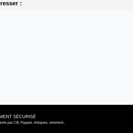
resser :
EMENT SÉCURISÉ
nts par CB, Paypal, chèques, virement...