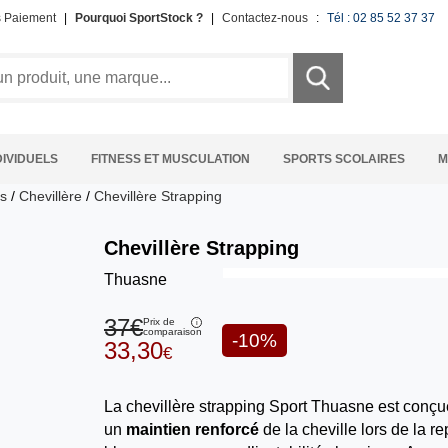
s Paiement
|
Pourquoi SportStock ?
|
Contactez-nous
:
Tél : 02 85 52 37 37
DIVIDUELS
FITNESS ET MUSCULATION
SPORTS SCOLAIRES
M
ns
/
Chevillère
/
Chevillère Strapping
Chevillère Strapping
Thuasne
37€
Prix de
comparaison
-10%
33,30
€
La chevillère strapping Sport Thuasne est conçue
un
maintien renforcé
de la cheville lors de la r