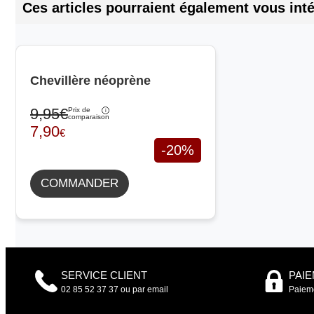
Ces articles pourraient également vous inté
Chevillère néoprène
9,95€
Prix de
comparaison
7,90
€
-20%
COMMANDER
SERVICE CLIENT
PAI
02 85 52 37 37 ou par email
Paieme