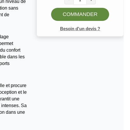
 un niveau de
ation sans
COMMANDER
nt de
Besoin d'un devis ?
dage
 permet
 du confort
able dans les
ports
le et procure
ception et le
rantit une
 intenses. Sa
tion dans une