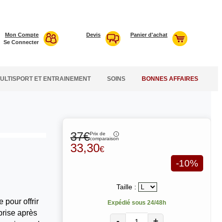
Mon Compte
Devis
Panier d'achat
Se Connecter
ULTISPORT ET ENTRAINEMENT
SOINS
BONNES AFFAIRES
37€
Prix de
comparaison
33,30
€
-10%
Taille :
 pour offrir
Expédié sous 24/48h
eprise après
-
+