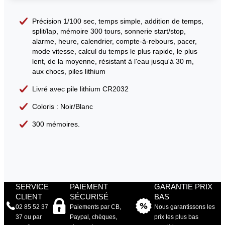
Précision 1/100 sec, temps simple, addition de temps,
split/lap, mémoire 300 tours, sonnerie start/stop,
alarme, heure, calendrier, compte-à-rebours, pacer,
mode vitesse, calcul du temps le plus rapide, le plus
lent, de la moyenne, résistant à l'eau jusqu'à 30 m,
aux chocs, piles lithium
Livré avec pile lithium CR2032
Coloris : Noir/Blanc
300 mémoires.
SERVICE
PAIEMENT
GARANTIE PRIX
CLIENT
SÉCURISÉ
BAS
02 85 52 37
Paiements par CB,
Nous garantissons les
37 ou par
Paypal, chèques,
prix les plus bas