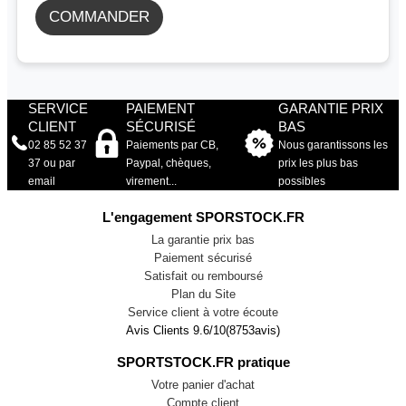
COMMANDER
SERVICE
PAIEMENT
GARANTIE PRIX
CLIENT
SÉCURISÉ
BAS
02 85 52 37
Paiements par CB,
Nous garantissons les
37 ou par
Paypal, chèques,
prix les plus bas
email
virement...
possibles
L'engagement SPORSTOCK.FR
La garantie prix bas
Paiement sécurisé
Satisfait ou remboursé
Plan du Site
Service client à votre écoute
Avis Clients
9.6
/
10
(
8753
avis)
SPORTSTOCK.FR pratique
Votre panier d'achat
Compte client