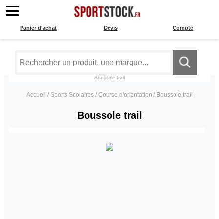
Panier d'achat
Devis
Compte
Boussole trail
Accueil
/
Sports Scolaires
/
Course d'orientation
/
Boussole trail
Boussole trail