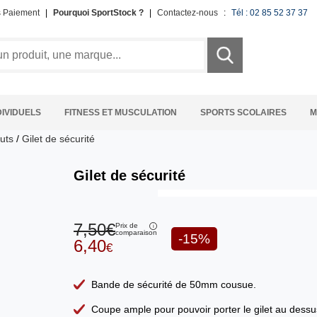
s Paiement
|
Pourquoi SportStock ?
|
Contactez-nous
:
Tél : 02 85 52 37 37
DIVIDUELS
FITNESS ET MUSCULATION
SPORTS SCOLAIRES
M
uts
/
Gilet de sécurité
Gilet de sécurité
7,50€
Prix de
comparaison
-15%
6,40
€
Bande de sécurité de 50mm cousue.
Coupe ample pour pouvoir porter le gilet au dessu