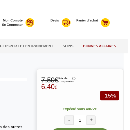
Mon Compte
Devis
Panier d'achat
Se Connecter
ULTISPORT ET ENTRAINEMENT
SOINS
BONNES AFFAIRES
7,50€
Prix de
comparaison
6,40
€
-15%
Expédié sous 48/72H
-
+
s des autres