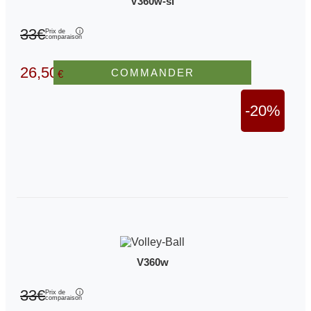
V360w-sl
33€
Prix de
comparaison
26,50
COMMANDER
€
-20%
V360w
33€
Prix de
comparaison