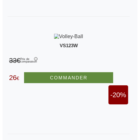
VS123W
33€
Prix de
comparaison
26
COMMANDER
€
-20%