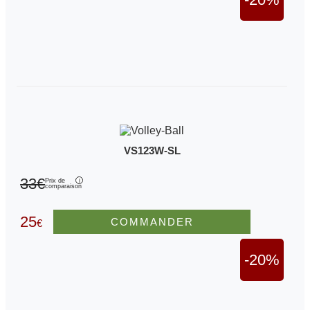
VS123W-SL
33€
Prix de
comparaison
25
COMMANDER
€
-20%