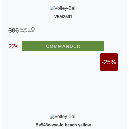
V5M2501
30€
Prix de
comparaison
22
COMMANDER
€
-25%
Bv543c-vxa-lg beach yellow