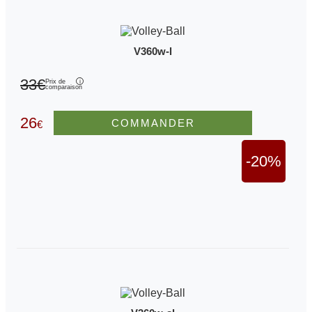
V360w-l
33€
Prix de
comparaison
26
COMMANDER
€
-20%