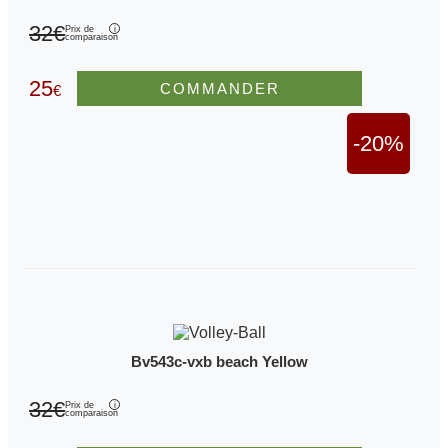
32€
Prix de
comparaison
25
COMMANDER
€
-20%
Bv543c-vxb beach Yellow
32€
Prix de
comparaison