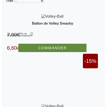
Trier :
Ballon de Volley Smashy
7,90€
Prix de
comparaison
6,60
COMMANDER
€
-15%