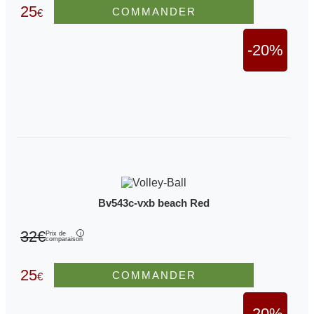
25
COMMANDER
€
-20%
Bv543c-vxb beach Red
32€
Prix de
comparaison
25
COMMANDER
€
-20%