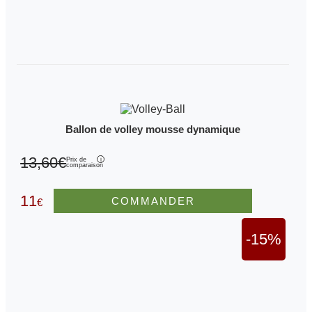
Ballon de volley mousse dynamique
13,60€
Prix de
comparaison
11
COMMANDER
€
-15%