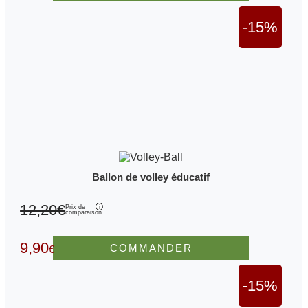
-15%
Ballon de volley éducatif
12,20€
Prix de
comparaison
9,90
COMMANDER
€
-15%