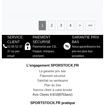
1
2
3
4
>
>>
SERVICE
PAIEMENT
GARANTIE PRIX
CLIENT
SÉCURISÉ
BAS
02 85 52 37
Paiements par CB,
Nous garantissons les
37 ou par
Paypal, chèques,
prix les plus bas
email
virement...
possibles
L'engagement SPORSTOCK.FR
La garantie prix bas
Paiement sécurisé
Satisfait ou remboursé
Plan du Site
Service client à votre écoute
Avis Clients
9.6
/
10
(
8753
avis)
SPORTSTOCK.FR pratique