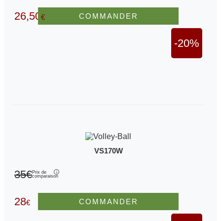
26,50
COMMANDER
€
-20%
VS170W
35€
Prix de
comparaison
28
COMMANDER
€