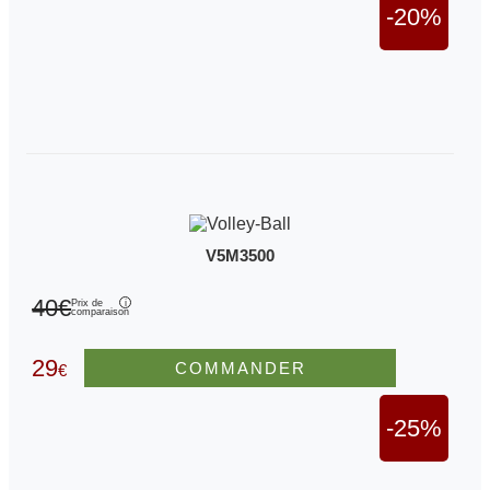
-20%
V5M3500
40€
Prix de
comparaison
29
COMMANDER
€
-25%