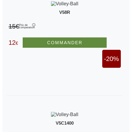
V58R
15€
Prix de
comparaison
12
COMMANDER
€
-20%
V5C1400