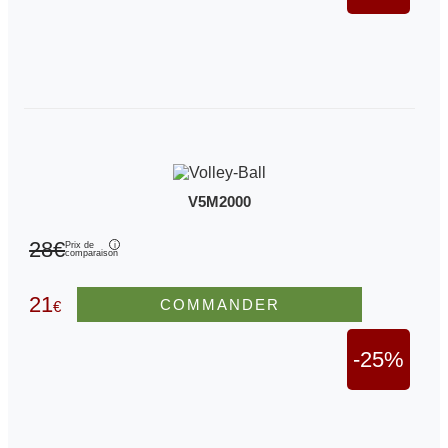
V5M2000
28€
Prix de
comparaison
21
COMMANDER
€
-25%