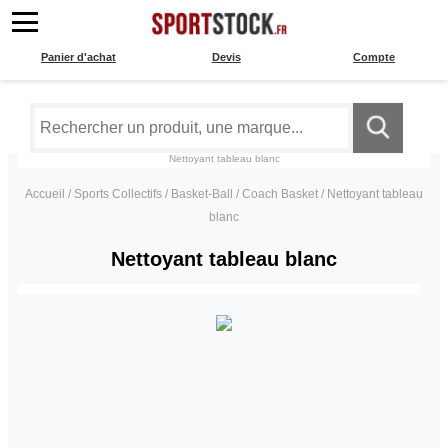
Panier d'achat
Devis
Compte
Nettoyant tableau blanc
Accueil
/
Sports Collectifs
/
Basket-Ball
/
Coach Basket
/
Nettoyant tableau
blanc
Nettoyant tableau blanc