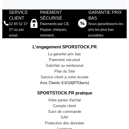
SERVICE
PAIEMENT
GARANTIE PRIX
CLIENT
SÉCURISÉ
BAS
02 85 52 37
Paiements par CB,
Nous garantissons les
37 ou par
Paypal, chèques,
prix les plus bas
email
virement...
possibles
L'engagement SPORSTOCK.FR
La garantie prix bas
Paiement sécurisé
Satisfait ou remboursé
Plan du Site
Service client à votre écoute
Avis Clients
9.6
/
10
(
8753
avis)
SPORTSTOCK.FR pratique
Votre panier d'achat
Compte client
Suivi de commande
SAV
Protection des données
Livraison