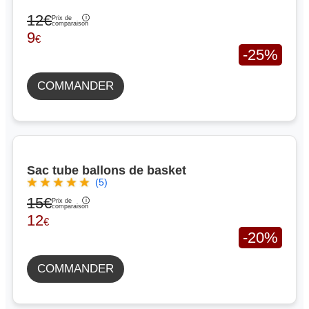
12€
Prix de
comparaison
9
€
-25%
COMMANDER
Sac tube ballons de basket
(5)
15€
Prix de
comparaison
12
€
-20%
COMMANDER