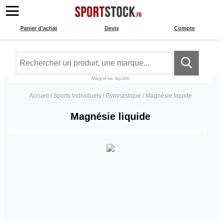
Panier d'achat
Devis
Compte
Magnésie liquide
Accueil
/
Sports Individuels
/
Gymnastique
/
Magnésie liquide
Magnésie liquide