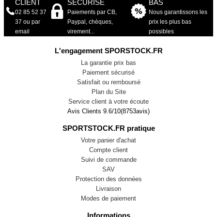
CLIENT
SÉCURISÉ
BAS
02 85 52 37
Paiements par CB,
Nous garantissons les
37 ou par
Paypal, chèques,
prix les plus bas
email
virement...
possibles
L'engagement SPORSTOCK.FR
La garantie prix bas
Paiement sécurisé
Satisfait ou remboursé
Plan du Site
Service client à votre écoute
Avis Clients
9.6
/
10
(
8753
avis)
SPORTSTOCK.FR pratique
Votre panier d'achat
Compte client
Suivi de commande
SAV
Protection des données
Livraison
Modes de paiement
Informations