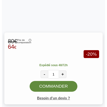
80€
Prix de
comparaison
64
€
-20%
Expédié sous 48/72h
-
+
COMMANDER
Besoin d'un devis ?