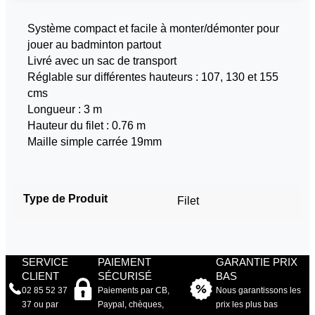
Système compact et facile à monter/démonter pour
jouer au badminton partout
Livré avec un sac de transport
Réglable sur différentes hauteurs : 107, 130 et 155
cms
Longueur : 3 m
Hauteur du filet : 0.76 m
Maille simple carrée 19mm
Type de Produit
Filet
SERVICE
PAIEMENT
GARANTIE PRIX
CLIENT
SÉCURISÉ
BAS
02 85 52 37
Paiements par CB,
Nous garantissons les
37 ou par
Paypal, chèques,
prix les plus bas