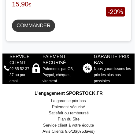
15,90
€
-20%
COMMANDER
SERVICE
PAIEMENT
GARANTIE PRIX
CLIENT
SÉCURISÉ
BAS
02 85 52 37
Paiements par CB,
Nous garantissons les
37 ou par
Paypal, chèques,
prix les plus bas
email
virement...
possibles
L'engagement SPORSTOCK.FR
La garantie prix bas
Paiement sécurisé
Satisfait ou remboursé
Plan du Site
Service client à votre écoute
Avis Clients
9.6
/
10
(
8753
avis)