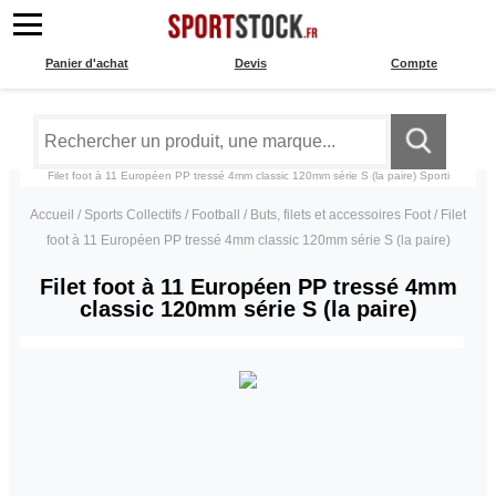
Panier d'achat
Devis
Compte
Filet foot à 11 Européen PP tressé 4mm classic 120mm série S (la paire)
Sporti
Accueil
/
Sports Collectifs
/
Football
/
Buts, filets et accessoires Foot
/
Filet
foot à 11 Européen PP tressé 4mm classic 120mm série S (la paire)
Filet foot à 11 Européen PP tressé 4mm
classic 120mm série S (la paire)