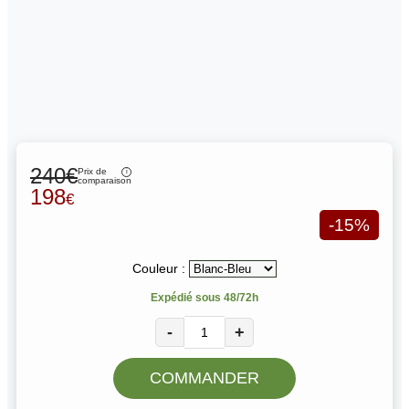
240€
Prix de
comparaison
198
€
-15%
Couleur :
Expédié sous 48/72h
-
+
COMMANDER