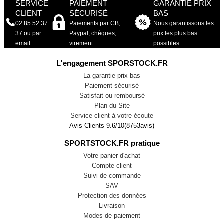
SERVICE
PAIEMENT
GARANTIE PRIX
CLIENT
SÉCURISÉ
BAS
02 85 52 37
Paiements par CB,
Nous garantissons les
37 ou par
Paypal, chèques,
prix les plus bas
email
virement...
possibles
L'engagement SPORSTOCK.FR
La garantie prix bas
Paiement sécurisé
Satisfait ou remboursé
Plan du Site
Service client à votre écoute
Avis Clients
9.6
/
10
(
8753
avis)
SPORTSTOCK.FR pratique
Votre panier d'achat
Compte client
Suivi de commande
SAV
Protection des données
Livraison
Modes de paiement