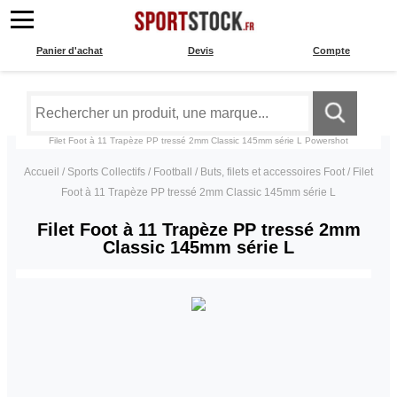
Panier d'achat
Devis
Compte
Filet Foot à 11 Trapèze PP tressé 2mm Classic 145mm série L
Powershot
Accueil
/
Sports Collectifs
/
Football
/
Buts, filets et accessoires Foot
/
Filet
Foot à 11 Trapèze PP tressé 2mm Classic 145mm série L
Filet Foot à 11 Trapèze PP tressé 2mm
Classic 145mm série L