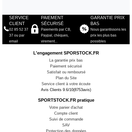
SERVICE
PAIEMENT
GARANTIE PRIX
CLIENT
SÉCURISÉ
BAS
02 85 52 37
Paiements par CB,
Nous garantissons les
37 ou par
Paypal, chèques,
prix les plus bas
email
virement...
possibles
L'engagement SPORSTOCK.FR
La garantie prix bas
Paiement sécurisé
Satisfait ou remboursé
Plan du Site
Service client à votre écoute
Avis Clients
9.6
/
10
(
8753
avis)
SPORTSTOCK.FR pratique
Votre panier d'achat
Compte client
Suivi de commande
SAV
Protection des données