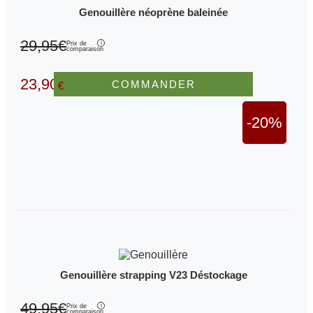
Genouillère néoprène baleinée
29,95€
Prix de
comparaison
23,90
COMMANDER
€
-20%
Genouillère strapping V23 Déstockage
49,95€
Prix de
comparaison