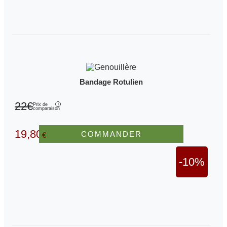
Bandage Rotulien
22€
Prix de
comparaison
19,80
COMMANDER
€
-10%