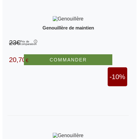
Genouillère de maintien
23€
Prix de
comparaison
20,70
COMMANDER
€
-10%