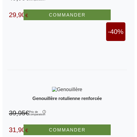
29,90
COMMANDER
€
-40%
Genouillère rotulienne renforcée
39,95€
Prix de
comparaison
31,90
COMMANDER
€