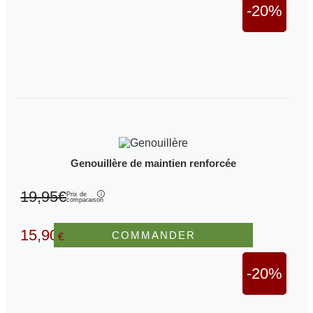
-20%
Genouillère de maintien renforcée
19,95€
Prix de
comparaison
15,90
COMMANDER
€
-20%