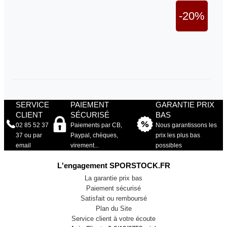
-20%
SERVICE
PAIEMENT
GARANTIE PRIX
CLIENT
SÉCURISÉ
BAS
02 85 52 37
Paiements par CB,
Nous garantissons les
37 ou par
Paypal, chèques,
prix les plus bas
email
virement...
possibles
L'engagement SPORSTOCK.FR
La garantie prix bas
Paiement sécurisé
Satisfait ou remboursé
Plan du Site
Service client à votre écoute