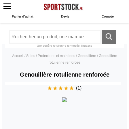
Panier d'achat
Devis
Compte
Genouillère rotulienne renforcée
Thuasne
Accueil
/
Soins
/
Protections et maintiens
/
Genouillère
/
Genouillère
rotulienne renforcée
Genouillère rotulienne renforcée
(1)