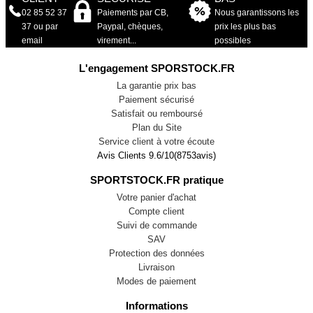
02 85 52 37
Paiements par CB,
Nous garantissons les
37 ou par
Paypal, chèques,
prix les plus bas
email
virement...
possibles
L'engagement SPORSTOCK.FR
La garantie prix bas
Paiement sécurisé
Satisfait ou remboursé
Plan du Site
Service client à votre écoute
Avis Clients
9.6
/
10
(
8753
avis)
SPORTSTOCK.FR pratique
Votre panier d'achat
Compte client
Suivi de commande
SAV
Protection des données
Livraison
Modes de paiement
Informations