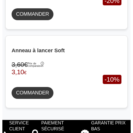
-20%
COMMANDER
Anneau à lancer Soft
3,60€
Prix de
comparaison
3,10
€
-10%
COMMANDER
SERVICE
PAIEMENT
GARANTIE PRIX
CLIENT
SÉCURISÉ
BAS