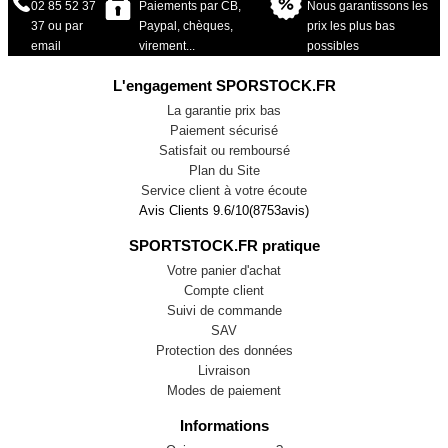
02 85 52 37
Paiements par CB,
Nous garantissons les
37 ou par
Paypal, chèques,
prix les plus bas
email
virement...
possibles
L'engagement SPORSTOCK.FR
La garantie prix bas
Paiement sécurisé
Satisfait ou remboursé
Plan du Site
Service client à votre écoute
Avis Clients
9.6
/
10
(
8753
avis)
SPORTSTOCK.FR pratique
Votre panier d'achat
Compte client
Suivi de commande
SAV
Protection des données
Livraison
Modes de paiement
Informations