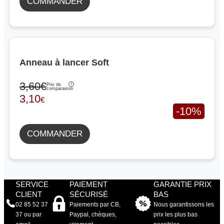
COMMANDER
Anneau à lancer Soft
3,60€
Prix de
comparaison
3,10
€
-10%
COMMANDER
SERVICE
PAIEMENT
GARANTIE PRIX
CLIENT
SÉCURISÉ
BAS
02 85 52 37
Paiements par CB,
Nous garantissons les
37 ou par
Paypal, chèques,
prix les plus bas