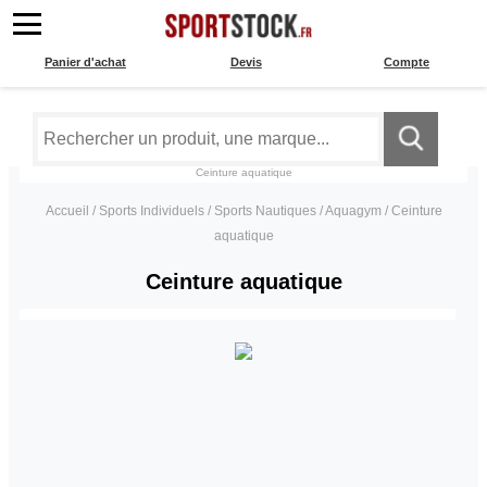
Panier d'achat
Devis
Compte
Ceinture aquatique
Accueil
/
Sports Individuels
/
Sports Nautiques
/
Aquagym
/
Ceinture
aquatique
Ceinture aquatique