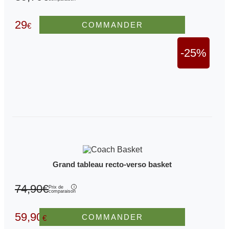
29
COMMANDER
€
-25%
Grand tableau recto-verso basket
74,90€
Prix de
comparaison
59,90
COMMANDER
€