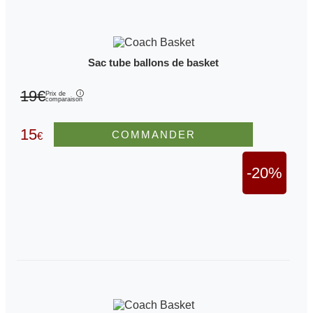
Sac tube ballons de basket
19€
Prix de
comparaison
15
COMMANDER
€
-20%