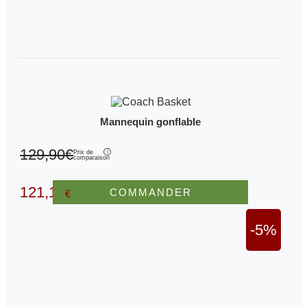
Mannequin gonflable
129,90€
Prix de
comparaison
121,10
COMMANDER
€
-5%