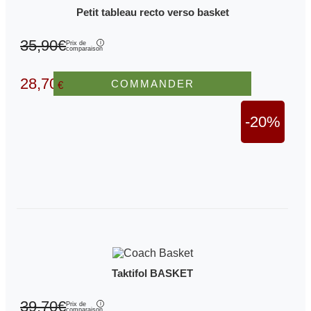
Petit tableau recto verso basket
35,90€
Prix de
comparaison
28,70
COMMANDER
€
-20%
Taktifol BASKET
39,70€
Prix de
comparaison