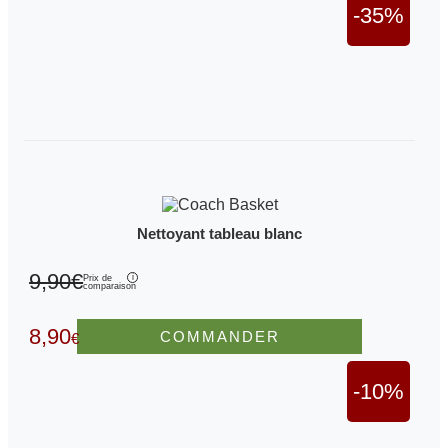
-35%
Nettoyant tableau blanc
9,90€
Prix de
comparaison
8,90
COMMANDER
€
-10%