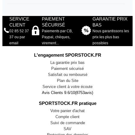
SERVICE
PAIEMENT
GARANTIE PRIX
CLIENT
SÉCURISÉ
BAS
02 85 52 37
Paiements par CB,
Nous garantissons les
37 ou par
Paypal, chèques,
prix les plus bas
email
virement...
possibles
L'engagement SPORSTOCK.FR
La garantie prix bas
Paiement sécurisé
Satisfait ou remboursé
Plan du Site
Service client à votre écoute
Avis Clients
9.6
/
10
(
8753
avis)
SPORTSTOCK.FR pratique
Votre panier d'achat
Compte client
Suivi de commande
SAV
Protection des données