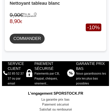
Nettoyant tableau blanc
9,90€
Prix de
comparaison
8,90
€
-10%
COMMANDER
SERVICE
PAIEMENT
GARANTIE PRIX
CLIENT
SÉCURISÉ
BAS
02 85 52 37
Paiements par CB,
Nous garantissons les
37 ou par
Paypal, chèques,
prix les plus bas
email
virement...
possibles
L'engagement SPORSTOCK.FR
La garantie prix bas
Paiement sécurisé
Satisfait ou remboursé