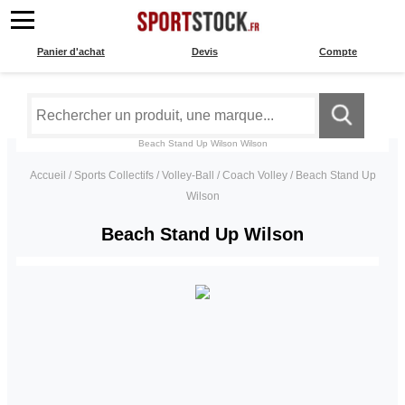
Panier d'achat
Devis
Compte
Beach Stand Up Wilson
Wilson
Accueil
/
Sports Collectifs
/
Volley-Ball
/
Coach Volley
/
Beach Stand Up
Wilson
Beach Stand Up Wilson