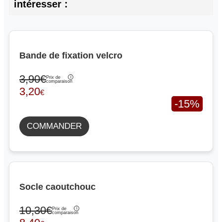
intéresser :
Bande de fixation velcro
3,90€
Prix de
comparaison
3,20
€
-15%
COMMANDER
Socle caoutchouc
10,30€
Prix de
comparaison