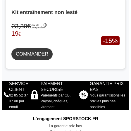
Kit entraînement non lesté
23,30€
Prix de
comparaison
19
€
-15%
COMMANDER
SERVICE
PAIEMENT
GARANTIE PRIX
CLIENT
SÉCURISÉ
BAS
02 85 52 37
Paiements par CB,
Nous garantissons les
37 ou par
Paypal, chèques,
prix les plus bas
email
virement...
possibles
L'engagement SPORSTOCK.FR
La garantie prix bas