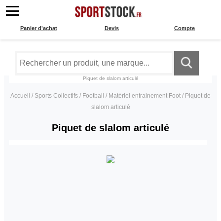
Panier d'achat
Devis
Compte
Piquet de slalom articulé
Accueil
/
Sports Collectifs
/
Football
/
Matériel entrainement Foot
/
Piquet de
slalom articulé
Piquet de slalom articulé