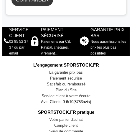
SERVICE
PAIEMENT
GARANTIE PRIX
CLIENT
SÉCURISÉ
BAS
02 85 52 37
Paiements par CB,
Nous garantissons les
37 ou par
Paypal, chèques,
prix les plus bas
email
virement...
possibles
L'engagement SPORSTOCK.FR
La garantie prix bas
Paiement sécurisé
Satisfait ou remboursé
Plan du Site
Service client à votre écoute
Avis Clients
9.6
/
10
(
8753
avis)
SPORTSTOCK.FR pratique
Votre panier d'achat
Compte client
Suivi de commande