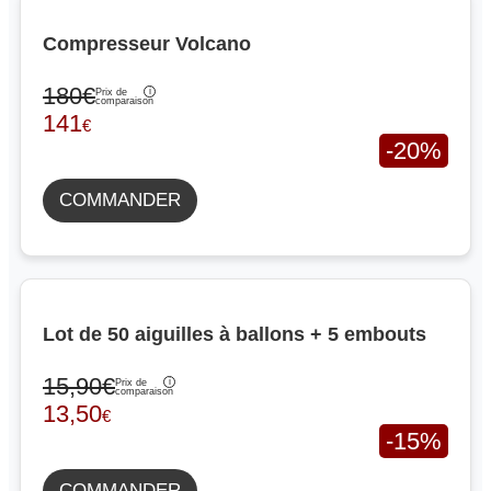
Compresseur Volcano
180€
Prix de
comparaison
141
€
-20%
COMMANDER
Lot de 50 aiguilles à ballons + 5 embouts
15,90€
Prix de
comparaison
13,50
€
-15%
COMMANDER