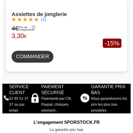
Assiettes de jonglerie
(1)
4€
Prix de
comparaison
3,30
€
-15%
COMMANDER
SERVICE
PAIEMENT
GARANTIE PRIX
CLIENT
SÉCURISÉ
BAS
02 85 52 37
Paiements par CB,
Nous garantissons les
37 ou par
Paypal, chèques,
prix les plus bas
email
virement...
possibles
L'engagement SPORSTOCK.FR
La garantie prix bas