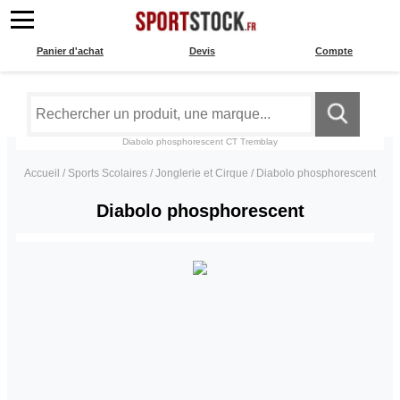
Panier d'achat
Devis
Compte
Diabolo phosphorescent
CT Tremblay
Accueil
/
Sports Scolaires
/
Jonglerie et Cirque
/
Diabolo phosphorescent
Diabolo phosphorescent