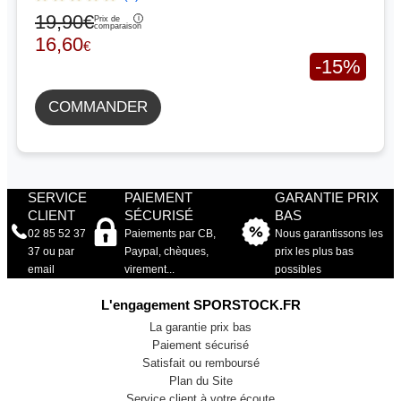
19,90€
Prix de
comparaison
16,60
€
-15%
COMMANDER
SERVICE
PAIEMENT
GARANTIE PRIX
CLIENT
SÉCURISÉ
BAS
02 85 52 37
Paiements par CB,
Nous garantissons les
37 ou par
Paypal, chèques,
prix les plus bas
email
virement...
possibles
L'engagement SPORSTOCK.FR
La garantie prix bas
Paiement sécurisé
Satisfait ou remboursé
Plan du Site
Service client à votre écoute