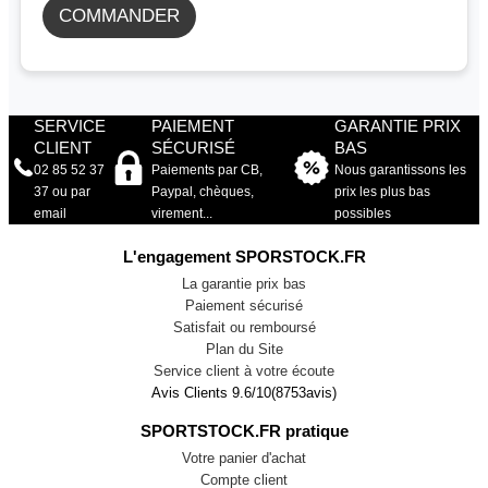
COMMANDER
SERVICE
PAIEMENT
GARANTIE PRIX
CLIENT
SÉCURISÉ
BAS
02 85 52 37
Paiements par CB,
Nous garantissons les
37 ou par
Paypal, chèques,
prix les plus bas
email
virement...
possibles
L'engagement SPORSTOCK.FR
La garantie prix bas
Paiement sécurisé
Satisfait ou remboursé
Plan du Site
Service client à votre écoute
Avis Clients
9.6
/
10
(
8753
avis)
SPORTSTOCK.FR pratique
Votre panier d'achat
Compte client