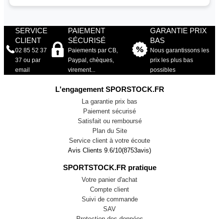
SERVICE
PAIEMENT
GARANTIE PRIX
CLIENT
SÉCURISÉ
BAS
02 85 52 37
Paiements par CB,
Nous garantissons les
37 ou par
Paypal, chèques,
prix les plus bas
email
virement...
possibles
L'engagement SPORSTOCK.FR
La garantie prix bas
Paiement sécurisé
Satisfait ou remboursé
Plan du Site
Service client à votre écoute
Avis Clients
9.6
/
10
(
8753
avis)
SPORTSTOCK.FR pratique
Votre panier d'achat
Compte client
Suivi de commande
SAV
Protection des données