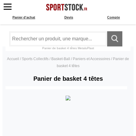
Panier d'achat
Devis
Compte
Panier de basket 4 têtes
MetaluPlast
Accueil
/
Sports Collectifs
/
Basket-Ball
/
Paniers et Accessoires
/
Panier de
basket 4 têtes
Panier de basket 4 têtes