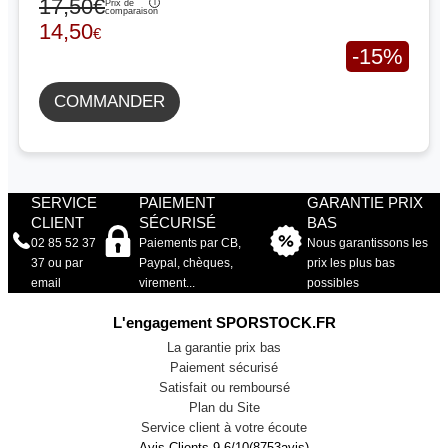
17,50€
Prix de
comparaison
14,50
€
-15%
COMMANDER
SERVICE
PAIEMENT
GARANTIE PRIX
CLIENT
SÉCURISÉ
BAS
02 85 52 37
Paiements par CB,
Nous garantissons les
37 ou par
Paypal, chèques,
prix les plus bas
email
virement...
possibles
L'engagement SPORSTOCK.FR
La garantie prix bas
Paiement sécurisé
Satisfait ou remboursé
Plan du Site
Service client à votre écoute
Avis Clients
9.6
/
10
(
8753
avis)